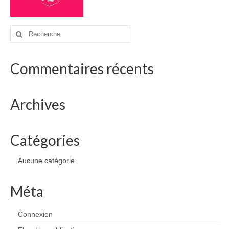
drawings
websites
Rechercher
:
bio
Commentaires récents
contact
Archives
Catégories
Aucune catégorie
Méta
Connexion