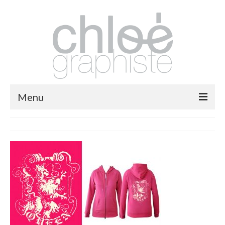
Menu
packaging
print
fashion
logos
illustrations