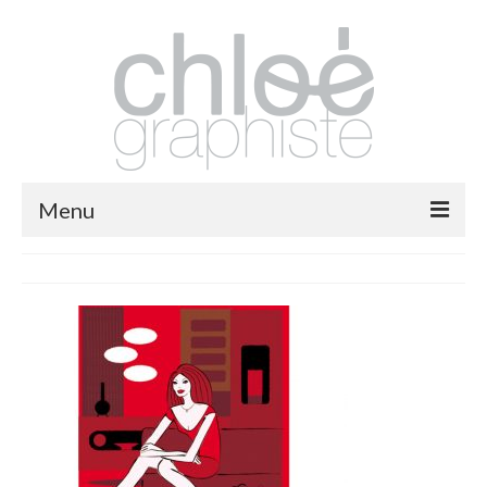
Menu
packaging
print
fashion
logos
illustrations