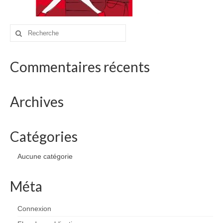
drawings
websites
Rechercher
:
bio
Commentaires récents
contact
Archives
Catégories
Aucune catégorie
Méta
Connexion