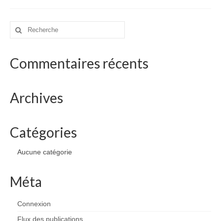
drawings
websites
Rechercher
:
bio
Commentaires récents
contact
Archives
Catégories
Aucune catégorie
Méta
Connexion
Flux des publications