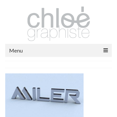
Menu
packaging
print
fashion
logos
illustrations