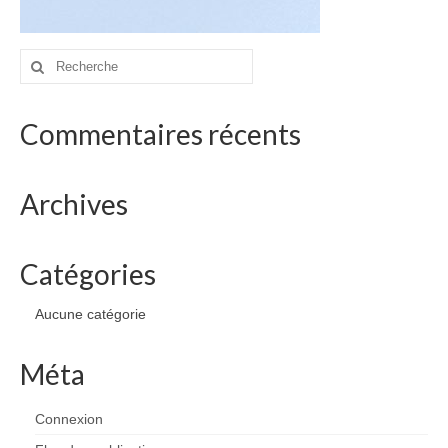
drawings
websites
Rechercher
:
bio
Commentaires récents
contact
Archives
Catégories
Aucune catégorie
Méta
Connexion