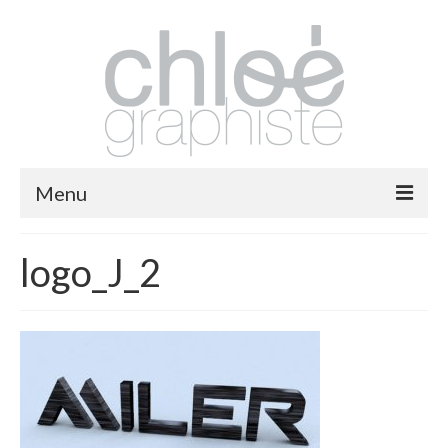
Menu
packaging
logo_J_2
print
fashion
logos
illustrations