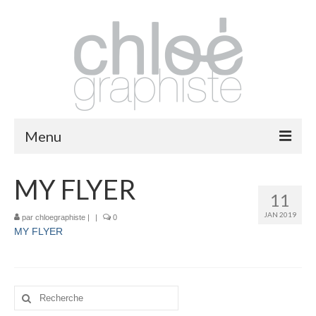
Menu
packaging
MY FLYER
11
print
JAN 2019
par
chloegraphiste
|
|
0
MY FLYER
fashion
logos
illustrations
Rechercher
: