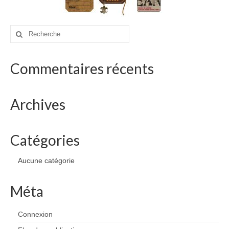
drawings
websites
Rechercher
:
bio
Commentaires récents
contact
Archives
Catégories
Aucune catégorie
Méta
Connexion