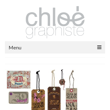
Menu
packaging
print
fashion
logos
illustrations