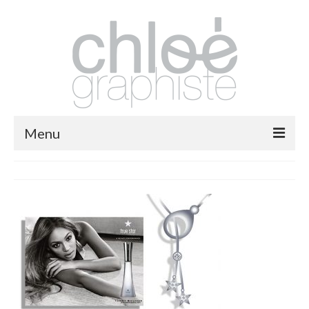
Menu
packaging
print
fashion
logos
illustrations