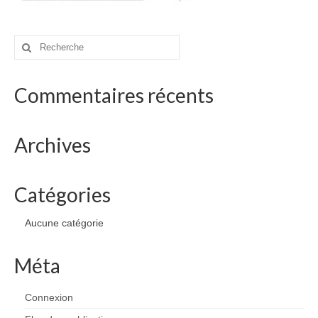
drawings
websites
Rechercher
:
bio
Commentaires récents
contact
Archives
Catégories
Aucune catégorie
Méta
Connexion