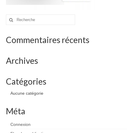
drawings
websites
Rechercher
:
bio
Commentaires récents
contact
Archives
Catégories
Aucune catégorie
Méta
Connexion