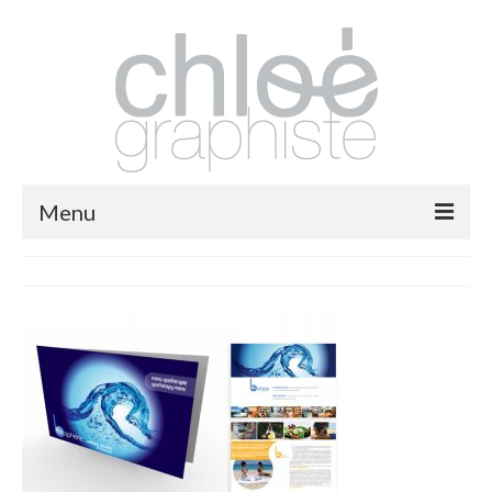
Menu
packaging
print
fashion
logos
illustrations