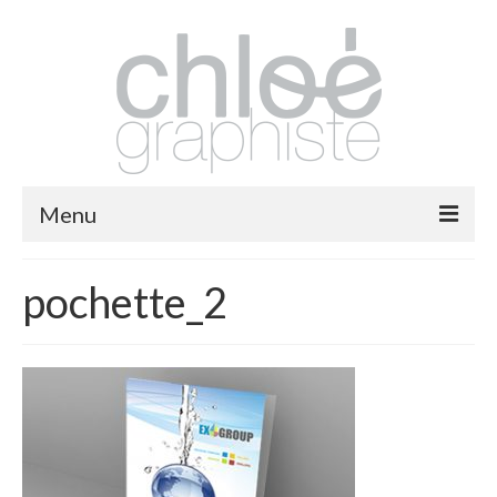
Menu
packaging
pochette_2
print
fashion
logos
illustrations