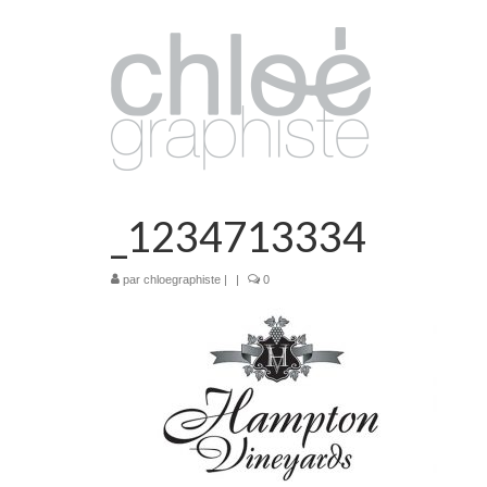
_1234713334
par
chloegraphiste
|
|
0