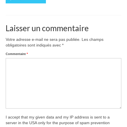
drawings
websites
bio
Laisser un commentaire
contact
Votre adresse e-mail ne sera pas publiée.
Les champs
obligatoires sont indiqués avec
*
Commentaire
*
I accept that my given data and my IP address is sent to a
server in the USA only for the purpose of spam prevention