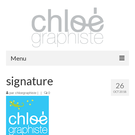
Menu
packaging
signature
26
print
OCT 2018
par
chloegraphiste
|
|
0
fashion
logos
illustrations