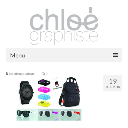
Menu
packaging
par
chloegraphiste
|
|
0
19
print
JUIN 2018
fashion
logos
illustrations